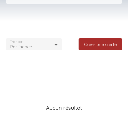
Type d'offre
Vente
Type de bien
Terrain
Trier par
Localisation
Créer une alerte
Pertinence
Fublaines (77470)
Budget max (€)
Surface min (m²)
Rechercher
Aucun résultat