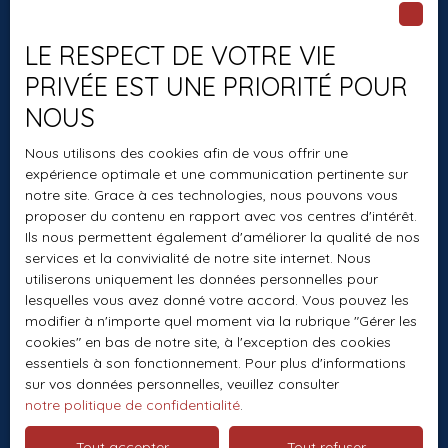
Recrutement
LE RESPECT DE VOTRE VIE
Nos honoraires
PRIVÉE EST UNE PRIORITÉ POUR
Mentions légales
NOUS
Politique de confidentialité
Nous utilisons des cookies afin de vous offrir une
Plan du site
expérience optimale et une communication pertinente sur
Gérer les cookies
notre site. Grace à ces technologies, nous pouvons vous
proposer du contenu en rapport avec vos centres d'intérêt.
Propulsé par
Ils nous permettent également d'améliorer la qualité de nos
services et la convivialité de notre site internet. Nous
utiliserons uniquement les données personnelles pour
lesquelles vous avez donné votre accord. Vous pouvez les
modifier à n'importe quel moment via la rubrique ″Gérer les
+33 1 60 01 70 64
cookies″ en bas de notre site, à l'exception des cookies
essentiels à son fonctionnement. Pour plus d'informations
sur vos données personnelles, veuillez consulter
notre politique de confidentialité
.
1 CHEMIN DE LA BUTTE AUX BERGERS
Tout accepter
Tout refuser