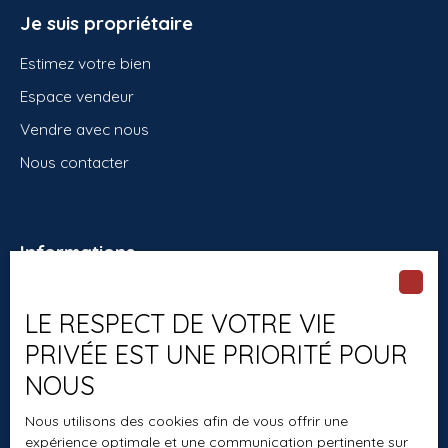
Je suis propriétaire
Estimez votre bien
Espace vendeur
Vendre avec nous
Nous contacter
Informations
Recrutement
LE RESPECT DE VOTRE VIE
Nos honoraires
PRIVÉE EST UNE PRIORITÉ POUR
Mentions légales
NOUS
Politique de confidentialité
Nous utilisons des cookies afin de vous offrir une
Plan du site
expérience optimale et une communication pertinente sur