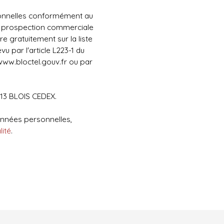
sonnelles conformément au
de prospection commerciale
e gratuitement sur la liste
 par l'article L223-1 du
www.bloctel.gouv.fr ou par
1013 BLOIS CEDEX.
données personnelles,
lité
.