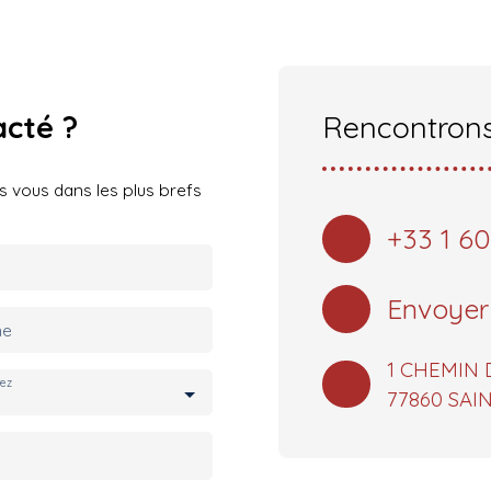
acté
?
Rencontrons
s vous dans les plus brefs
+33 1 60
Envoyer
ne
1 CHEMIN 
tez
77860 SA