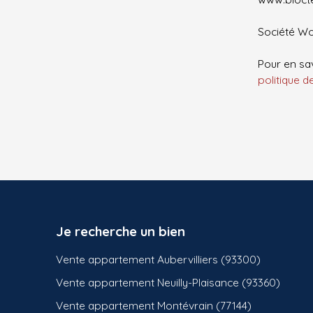
Société Wor
Pour en sav
politique d
Je recherche un bien
Vente appartement Aubervilliers (93300)
Vente appartement Neuilly-Plaisance (93360)
Vente appartement Montévrain (77144)