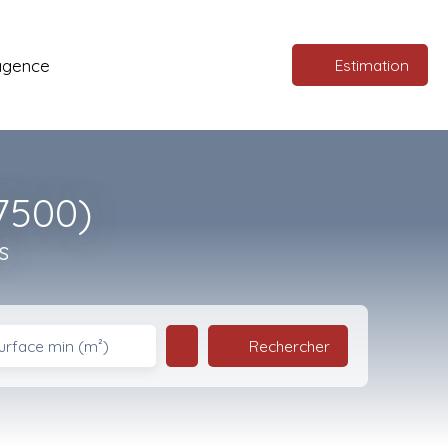
agence
Estimation
77500)
s
Rechercher
urface min (m²)