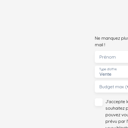
Ne manquez plus
mail !
Prénom
Type d'offre
Vente
Budget max (
J'accepte 
souhaitez 
pouvez vou
prévu par l
www.bloctel