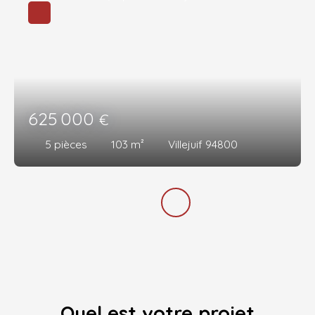
625 000
€
5
pièces
103
m²
Villejuif 94800
Quel est votre projet