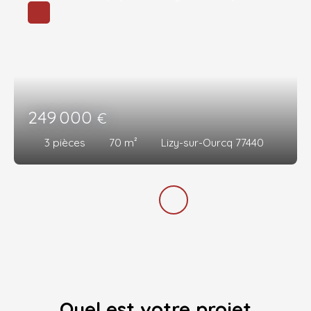
249 000
€
3
pièces
70
m²
Lizy-sur-Ourcq 77440
Quel est votre projet