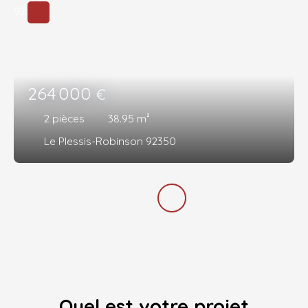
264 000
€
2
pièces
38.95
m²
Le Plessis-Robinson 92350
Quel est votre projet