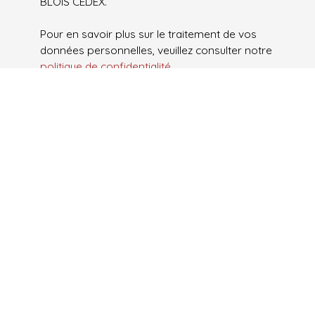
BLOIS CEDEX.
Pour en savoir plus sur le traitement de vos
données personnelles, veuillez consulter notre
politique de confidentialité
.
Envoyer
Je recherche un bien
Vente appartement Aubervilliers (93300)
Vente appartement Neuilly-Plaisance (93360)
Vente appartement Montévrain (77144)