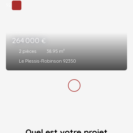
264 000
€
2
pièces
38.95
m²
Le Plessis-Robinson 92350
Quel est votre projet