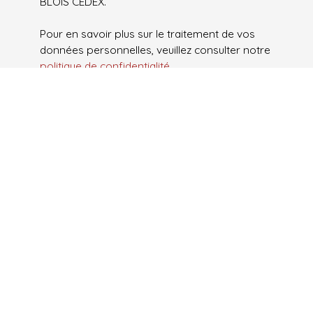
BLOIS CEDEX.
Pour en savoir plus sur le traitement de vos
données personnelles, veuillez consulter notre
politique de confidentialité
.
Envoyer
Je recherche un bien
Vente appartement Aubervilliers (93300)
Vente appartement Neuilly-Plaisance (93360)
Vente appartement Montévrain (77144)