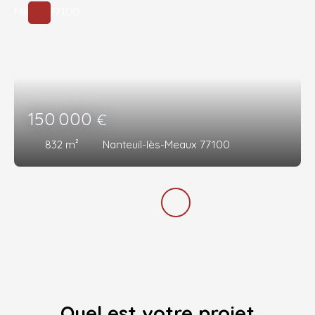
150 000
€
832
m²
Nanteuil-lès-Meaux 77100
Quel est votre projet