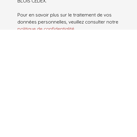
BLOIS CEDEX.
Pour en savoir plus sur le traitement de vos
données personnelles, veuillez consulter notre
politique de confidentialité
.
Envoyer
Je recherche un bien
Vente appartement Aubervilliers (93300)
Vente appartement Neuilly-Plaisance (93360)
Vente appartement Montévrain (77144)