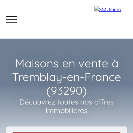
Maisons en vente à
Tremblay-en-France
(93290)
Accueil
Acheter
Estimer
Vendre
Nos con
Découvrez toutes nos offres
immobilières
Estimation