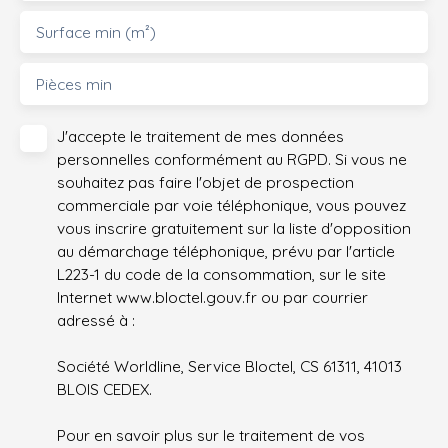
ses 2 places de stationnement intérieur garantissent un
Surface min (m²)
confort optimal pour vos véhicules. Un
Intérieur Neuf et
Prêt à Emménager
L'intérieur de cette maison est un
véritable tableau blanc, prêt à être personnalisé selon
Pièces min
vos goûts. Les murs immaculés et les sols neutres vous
offrent une toile vierge pour créer un intérieur qui vous
J'accepte le traitement de mes données
ressemble. La cuisine, non équipée, vous laisse la liberté
personnelles conformément au RGPD. Si vous ne
de choisir les éléments qui correspondent à votre style
souhaitez pas faire l'objet de prospection
de vie, tandis que les 2 WC indépendants et la salle de
commerciale par voie téléphonique, vous pouvez
bains moderne apportent une touche de praticité au
vous inscrire gratuitement sur la liste d'opposition
quotidien. Le chauffage individuel assure une
au démarchage téléphonique, prévu par l'article
température idéale en hiver comme en été, tandis que
L223-1 du code de la consommation, sur le site
l'assainissement conforme vous garantit une tranquillité
Internet www.bloctel.gouv.fr ou par courrier
d'esprit totale. Chaque détail de cette maison a été pensé
adressé à :
pour vous offrir un cadre de vie exceptionnel, où confort
et praticité se rencontrent. 🌿 Un Jardin de 262m²Un
Société Worldline, Service Bloctel, CS 61311, 41013
espace extérieur généreux pour cultiver vos passions ou
BLOIS CEDEX.
vous détendre en plein air. 🚗 2 Places de Stationnement
IntérieurProtégez vos véhicules en toute sécurité, à l'abri
Pour en savoir plus sur le traitement de vos