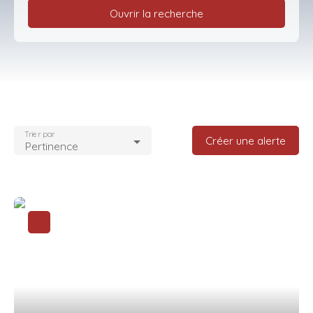
Ouvrir la recherche
Type d'offre
Vente
Type de bien
Maison
Trier par
Localisation
Créer une alerte
Pertinence
Tremblay-en-France (93290)
Budget max (€)
Surface min (m²)
Rechercher