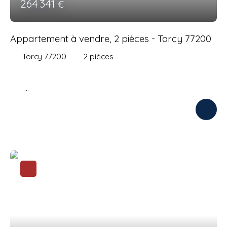
264 341
€
Appartement à vendre, 2 pièces - Torcy 77200
Torcy 77200
2
pièces
Découvrez votre futur nid douillet : Un appartement
T2 lumineux avec jardin privé, prêt à vous accueillir
Imaginez-vous chaque matin, ouvrir vos fenêtres
sur un écrin de verdure, bercé par le chant des oiseaux et
le parfum des fleurs. Bienvenue dans un appartement T2
d'exception, où modernité et nature se rencontrent pour
créer un cadre de vie idyllique.