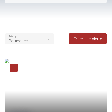
Type d'offre
Vente
Type de bien
Appartement
Trier par
Localisation
Créer une alerte
Pertinence
Torcy (77200)
Budget max (€)
Surface min (m²)
Rechercher