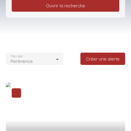
Ouvrir la recherche
Type d'offre
Vente
Type de bien
Appartement
Trier par
Localisation
Créer une alerte
Pertinence
Ivry-sur-Seine (94200)
Budget max (€)
Surface min (m²)
Rechercher