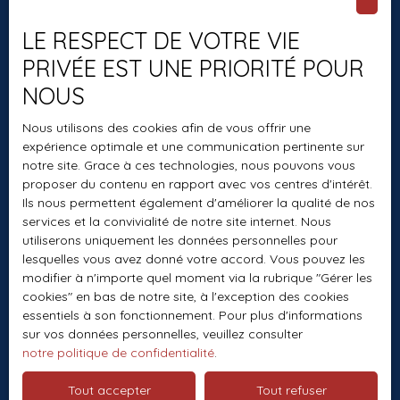
Recrutement
LE RESPECT DE VOTRE VIE
Nos honoraires
PRIVÉE EST UNE PRIORITÉ POUR
Mentions légales
NOUS
Politique de confidentialité
Nous utilisons des cookies afin de vous offrir une
Plan du site
expérience optimale et une communication pertinente sur
Gérer les cookies
notre site. Grace à ces technologies, nous pouvons vous
proposer du contenu en rapport avec vos centres d'intérêt.
Propulsé par
Ils nous permettent également d'améliorer la qualité de nos
services et la convivialité de notre site internet. Nous
utiliserons uniquement les données personnelles pour
lesquelles vous avez donné votre accord. Vous pouvez les
modifier à n'importe quel moment via la rubrique ″Gérer les
+33 1 60 01 70 64
cookies″ en bas de notre site, à l'exception des cookies
essentiels à son fonctionnement. Pour plus d'informations
sur vos données personnelles, veuillez consulter
notre politique de confidentialité
.
1 CHEMIN DE LA BUTTE AUX BERGERS
Tout accepter
Tout refuser
77860 SAINT-GERMAIN-SUR-MORIN