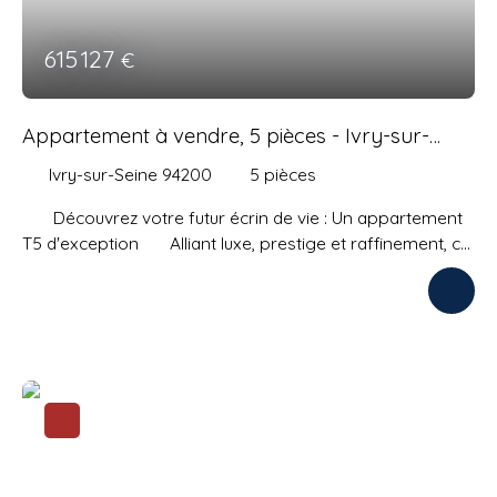
615 127
€
Appartement à vendre, 5 pièces - Ivry-sur-
Seine 94200
Ivry-sur-Seine 94200
5
pièces
Découvrez votre futur écrin de vie : Un appartement
T5 d'exception Alliant luxe, prestige et raffinement, ce
bijou immobilier est l'aboutissement d'une architecture
contemporaine et d'une conception pensée pour
l'élégance. 🌟 Une entrée dans l'univers du
luxe absolu Imaginez franchir le seuil d'un
appartement où chaque détail a été pensé pour votre
bien-être et votre prestige. Dès les premiers pas, vous
serez enveloppé par une atmosphère où le raffinement
se mêle à la modernité. Ce T5, d'une surface habitable
généreuse de 102,13 m², est une véritable invitation à