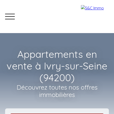
Appartements en
vente à Ivry-sur-Seine
(94200)
Accueil
Acheter
Estimer
Vendre
Nos con
Découvrez toutes nos offres
immobilières
Estimation