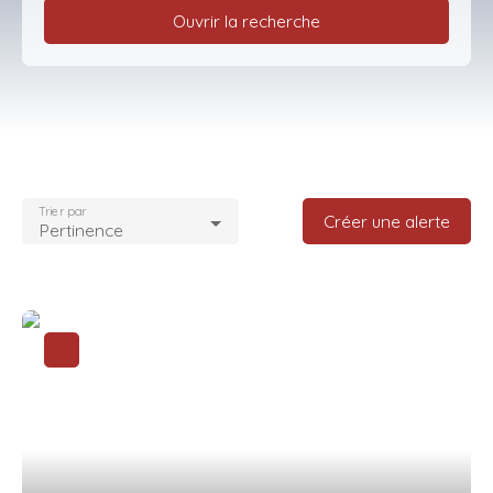
Ouvrir la recherche
Type d'offre
Vente
Type de bien
Appartement
Trier par
Localisation
Créer une alerte
Pertinence
Houdan (78550)
Budget max (€)
Surface min (m²)
Rechercher