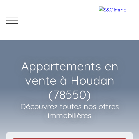
Appartements en
vente à Houdan
(78550)
Accueil
Acheter
Estimer
Vendre
Nos con
Découvrez toutes nos offres
immobilières
Estimation