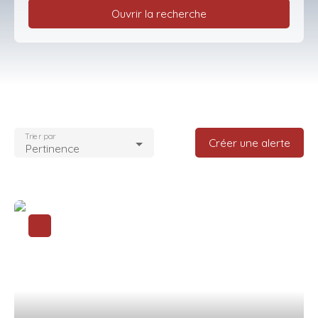
Ouvrir la recherche
Type d'offre
Vente
Type de bien
Appartement
Trier par
Localisation
Créer une alerte
Pertinence
Crécy-la-Chapelle (77580)
Budget max (€)
Surface min (m²)
Rechercher