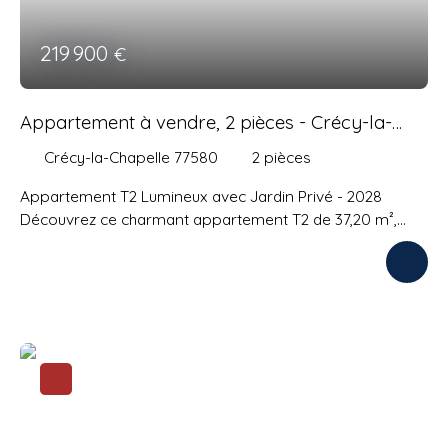
219 900
€
Appartement à vendre, 2 pièces - Crécy-la-
Chapelle 77580
Crécy-la-Chapelle 77580
2
pièces
Appartement T2 Lumineux avec Jardin Privé - 2028
Découvrez ce charmant appartement T2 de 37,20 m²,
niché au 1er étage d'une résidence récente construite en
2028. Ce havre de paix allie modernité et confort, avec
une terrasse spacieuse de 4 m² et un jardin privé de 14
m², parfait pour les amateurs de nature en ville.
Imaginez-vous dans ce nid douillet, baigné de lumière
naturelle, où chaque pièce a été pensée pour votre bien-
être. La cuisine ouverte s'intègre parfaitement dans le
salon, créant un espace de vie convivial. La chambre,
spacieuse et calme, vous garantit des nuits paisibles.