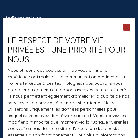
Informations
Recrutement
LE RESPECT DE VOTRE VIE
Nos honoraires
PRIVÉE EST UNE PRIORITÉ POUR
Mentions légales
NOUS
Politique de confidentialité
Nous utilisons des cookies afin de vous offrir une
Plan du site
expérience optimale et une communication pertinente sur
Gérer les cookies
notre site. Grace à ces technologies, nous pouvons vous
proposer du contenu en rapport avec vos centres d'intérêt.
Propulsé par
Ils nous permettent également d'améliorer la qualité de nos
services et la convivialité de notre site internet. Nous
utiliserons uniquement les données personnelles pour
lesquelles vous avez donné votre accord. Vous pouvez les
modifier à n'importe quel moment via la rubrique ″Gérer les
+33 1 60 01 70 64
cookies″ en bas de notre site, à l'exception des cookies
essentiels à son fonctionnement. Pour plus d'informations