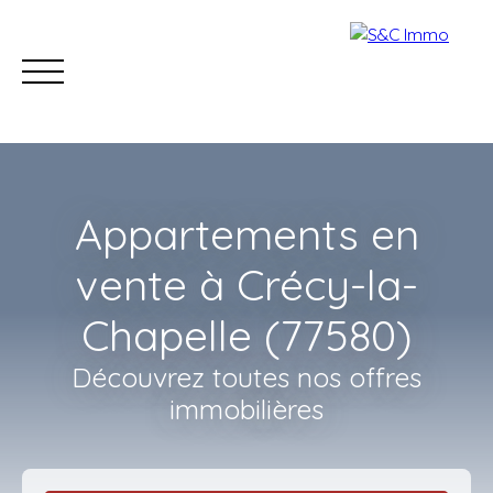
Appartements en
vente à Crécy-la-
Chapelle (77580)
Accueil
Acheter
Estimer
Vendre
Nos con
Découvrez toutes nos offres
immobilières
Estimation