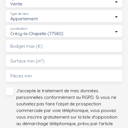
proximité, des écoles et des parcs. Les transports en
Vente
commun sont également facilement accessibles, vous
Type de bien
permettant de vous déplacer en toute simplicité.
Appartement
Ne manquez pas cette opportunité unique de vivre dans
un appartement qui allie confort, élégance et praticité.
Localisation
Crécy-la-Chapelle (77580)
Contactez-nous dès maintenant pour organiser une
visite et laissez-vous séduire par ce cadre de vie
Budget max (€)
exceptionnel.
Surface min (m²)
Pièces min
J'accepte le traitement de mes données
personnelles conformément au RGPD. Si vous ne
souhaitez pas faire l'objet de prospection
commerciale par voie téléphonique, vous pouvez
vous inscrire gratuitement sur la liste d'opposition
au démarchage téléphonique, prévu par l'article