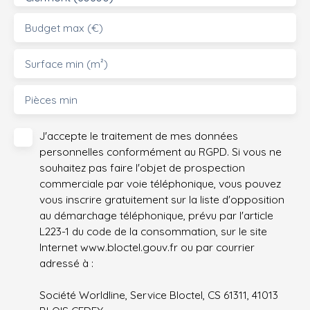
vous séduire par ce cadre de vie exceptionnel.
Budget max (€)
Surface min (m²)
Pièces min
J'accepte le traitement de mes données
personnelles conformément au RGPD. Si vous ne
souhaitez pas faire l'objet de prospection
commerciale par voie téléphonique, vous pouvez
vous inscrire gratuitement sur la liste d'opposition
au démarchage téléphonique, prévu par l'article
L223-1 du code de la consommation, sur le site
Internet www.bloctel.gouv.fr ou par courrier
adressé à :
Société Worldline, Service Bloctel, CS 61311, 41013