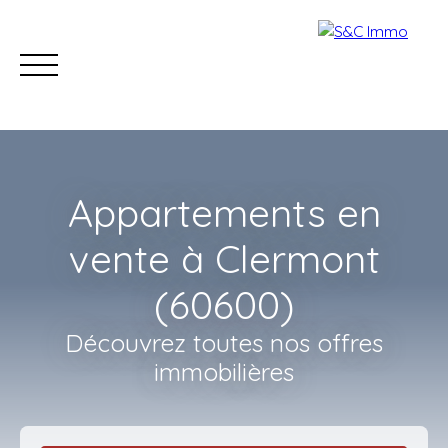
Appartements en
vente à Clermont
(60600)
Accueil
Acheter
Estimer
Vendre
Nos con
Découvrez toutes nos offres
immobilières
Estimation