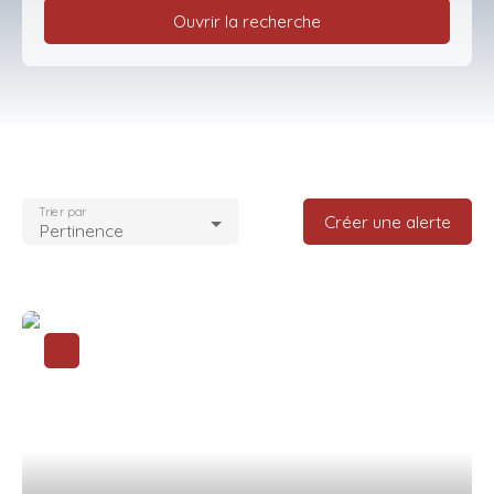
Ouvrir la recherche
Type d'offre
Vente
Type de bien
Appartement
Trier par
Localisation
Créer une alerte
Pertinence
Clermont (60600)
Budget max (€)
Surface min (m²)
Rechercher