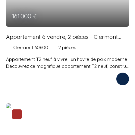
161 000
€
Appartement à vendre, 2 pièces - Clermont
60600
Clermont 60600
2
pièces
Appartement T2 neuf à vivre : un havre de paix moderne
Découvrez ce magnifique appartement T2 neuf, construit
en 2024, qui allie élégance et fonctionnalité. Avec une
surface habitable de 47,80 m², cet appartement est
conçu pour offrir un cadre de vie agréable et lumineux.
Au premier étage, cet appartement vous accueille dans
un hall d'entrée spacieux qui mène à un salon lumineux et
une cuisine ouverte, parfaite pour les repas en famille ou
entre amis. La chambre, spacieuse et calme, vous
garantit des nuits paisibles. La salle d'eau moderne et le
WC séparé complètent cet espace de vie.