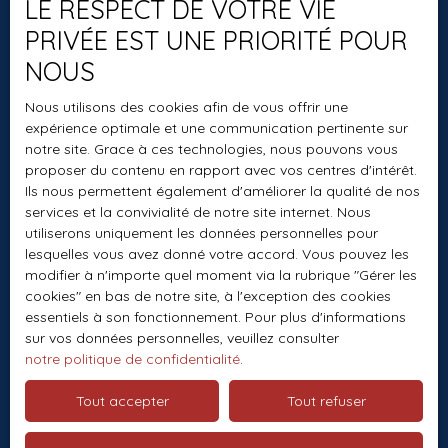
LE RESPECT DE VOTRE VIE
Nos honoraires
PRIVÉE EST UNE PRIORITÉ POUR
Mentions légales
NOUS
Politique de confidentialité
Nous utilisons des cookies afin de vous offrir une
Plan du site
expérience optimale et une communication pertinente sur
Gérer les cookies
notre site. Grace à ces technologies, nous pouvons vous
proposer du contenu en rapport avec vos centres d'intérêt.
Propulsé par
Ils nous permettent également d'améliorer la qualité de nos
services et la convivialité de notre site internet. Nous
utiliserons uniquement les données personnelles pour
lesquelles vous avez donné votre accord. Vous pouvez les
modifier à n'importe quel moment via la rubrique ″Gérer les
+33 1 60 01 70 64
cookies″ en bas de notre site, à l'exception des cookies
essentiels à son fonctionnement. Pour plus d'informations
sur vos données personnelles, veuillez consulter
notre politique de confidentialité
.
1 CHEMIN DE LA BUTTE AUX BERGERS
Tout accepter
Tout refuser
77860 SAINT-GERMAIN-SUR-MORIN