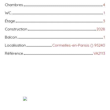
Chambres
4
WC
1
Étage
3
Construction
2028
Balcon
1
Localisation
Cormeilles-en-Parisis () 95240
Référence
VA2113