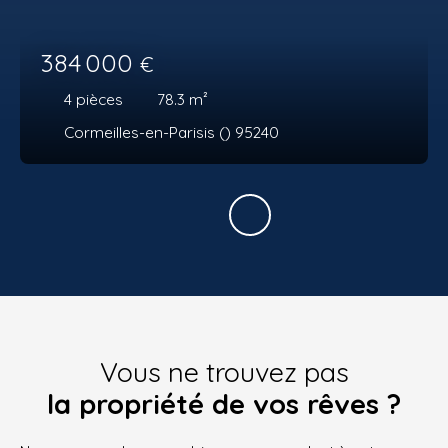
384 000
€
4
pièces
78.3
m²
Cormeilles-en-Parisis () 95240
Vous ne trouvez pas
la propriété de vos rêves ?