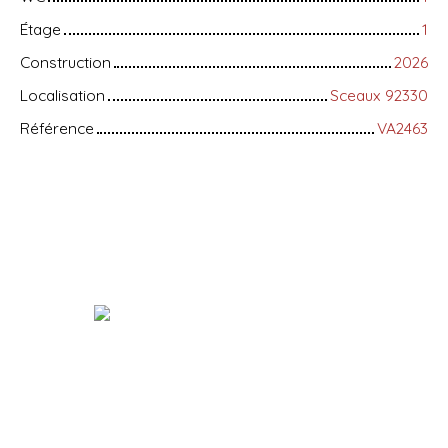
Étage
1
Construction
2026
Localisation
Sceaux 92330
Référence
VA2463