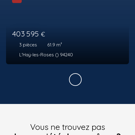
403 595
€
3
pièces
61.9
m²
L'Haÿ-les-Roses () 94240
Vous ne trouvez pas