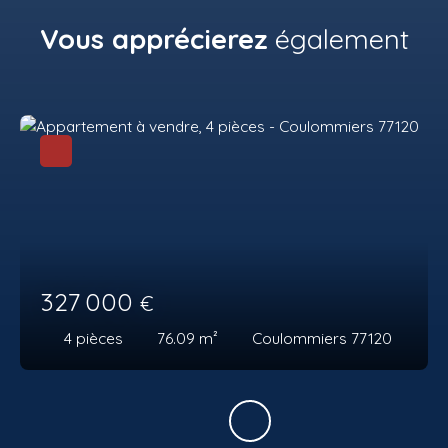
Vous apprécierez
également
327 000
€
4
pièces
76.09
m²
Coulommiers 77120