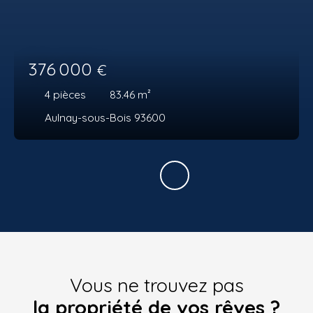
376 000
€
4
pièces
83.46
m²
Aulnay-sous-Bois 93600
Vous ne trouvez pas
la propriété de vos rêves ?