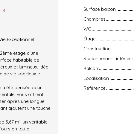
Surface balcon
:
4
Chambres
WC
Étage
Vie Exceptionnel
Construction
u 2ème étage d'une
Stationnement intérieur
urface habitable de
reux et lumineux, idéal
Balcon
e de vie spacieux et
Localisation
e a été pensée pour
Référence
rentale, vous offrent
oser après une longue
ant ajoutent une touche
de 5,67 m², un véritable
jours en toute