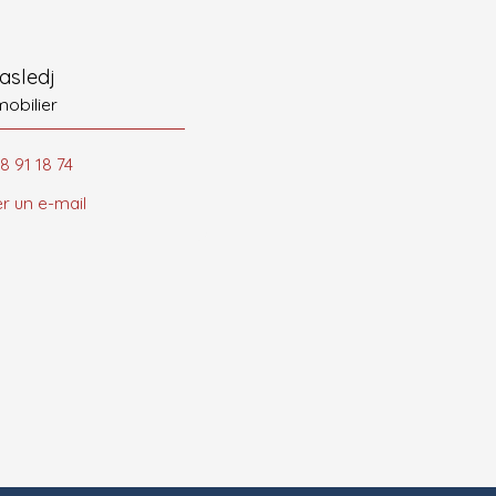
asledj
mobilier
8 91 18 74
r un e-mail