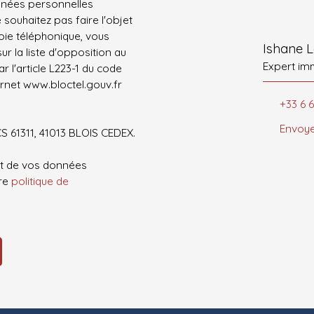
nnées personnelles
ouhaitez pas faire l'objet
ie téléphonique, vous
Ishane L
r la liste d'opposition au
Expert im
 l'article L223-1 du code
ernet www.bloctel.gouv.fr
+33 6 6
Envoye
CS 61311, 41013 BLOIS CEDEX.
ent de vos données
tre
politique de