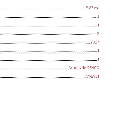
5.67
m²
3
1
2
2027
1
1
Arnouville 95400
VA2921