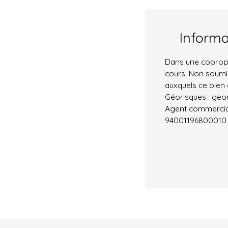
Inform
Dans une copropr
cours. Non soumis
auxquels ce bien 
Géorisques : geor
Agent commercial 
94001196800010