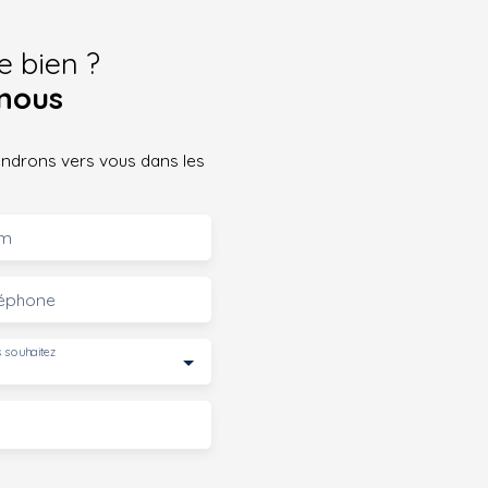
e bien ?
nous
iendrons vers vous dans les
m
léphone
 souhaitez