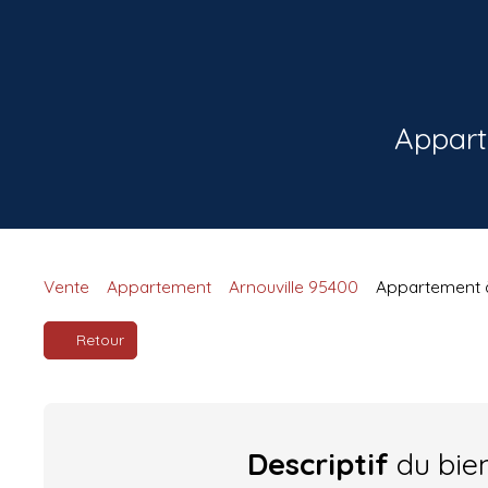
Appart
Vente
Appartement
Arnouville 95400
Appartement à
Retour
Descriptif
du bie