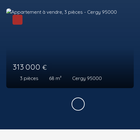
313 000
€
3
pièces
68
m²
Cergy 95000