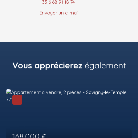
+33 6 68 91 18 74
Envoyer un e-mail
Vous apprécierez
également
168 000
€