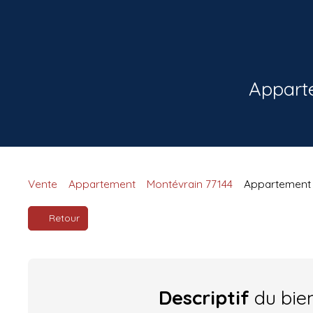
Apparte
Vente
Appartement
Montévrain 77144
Appartement à
Retour
Descriptif
du bie