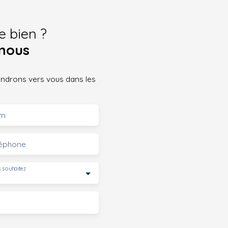
e bien ?
nous
iendrons vers vous dans les
m
léphone
 souhaitez