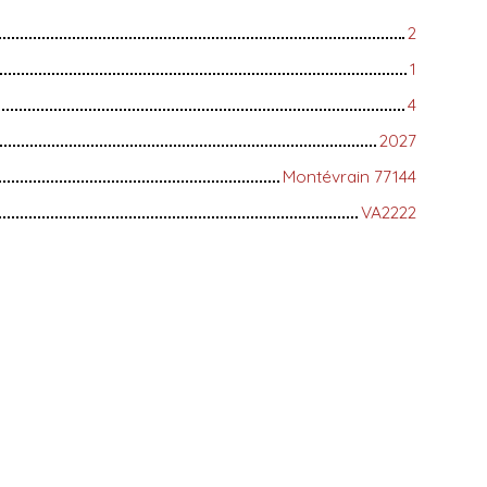
2
1
4
2027
Montévrain 77144
VA2222