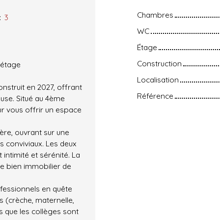
Chambres
:
3
WC
Étage
Construction
 étage
Localisation
struit en 2027, offrant
Référence
euse. Situé au 4ème
r vous offrir un espace
ère, ouvrant sur une
s conviviaux. Les deux
intimité et sérénité. La
e bien immobilier de
ofessionnels en quête
s (crèche, maternelle,
s que les collèges sont