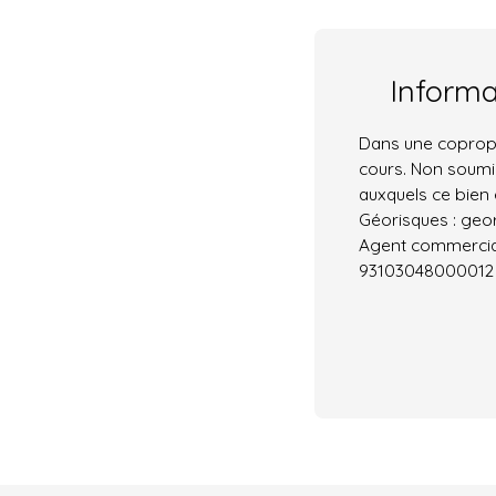
Inform
Dans une copropr
cours. Non soumis
auxquels ce bien 
Géorisques : geor
Agent commercial 
93103048000012