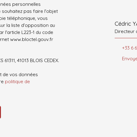
nnées personnelles
ouhaitez pas faire l'objet
ie téléphonique, vous
Cédric 
r la liste d'opposition au
Directeur
 l'article L223-1 du code
ernet www.bloctel.gouv.fr
+33 6 
Envoye
CS 61311, 41013 BLOIS CEDEX.
ent de vos données
tre
politique de