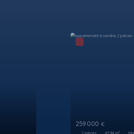
395 000
€
4
pièces
89.27
m²