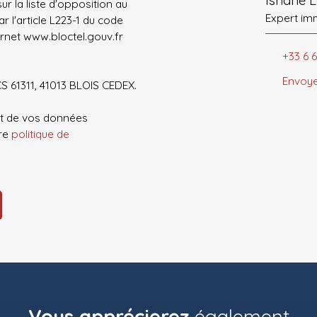
r la liste d'opposition au
Expert im
 l'article L223-1 du code
ernet www.bloctel.gouv.fr
+33 6 6
Envoye
CS 61311, 41013 BLOIS CEDEX.
ent de vos données
tre
politique de
Vous apprécierez
également