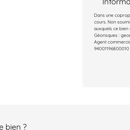
Inform
Dans une copropr
cours. Non soumis
auxquels ce bien 
Géorisques : geor
Agent commercial 
94001196800010
e bien ?