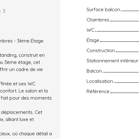
Surface balcon
:
3
Chambres
WC
Étage
ambres - 3ème Étage
Construction
anding, construit en
Stationnement intérieur
 au 3ème étage, cet
frir un cadre de vie
Balcon
Localisation
ffinée et ses WC
onfort. Le salon et la
Référence
parfait pour des moments
os déplacements. Cet
 alliant luxe et
ieux, où chaque détail a