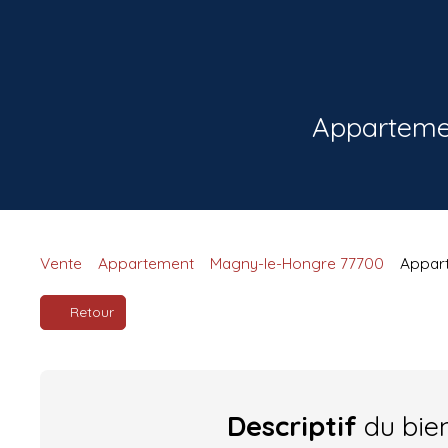
Appartemen
Vente
Appartement
Magny-le-Hongre 77700
Appart
Retour
Descriptif
du bie