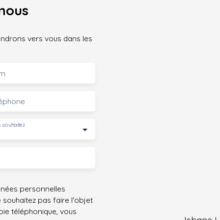
nous
iendrons vers vous dans les
m
léphone
 souhaitez
nnées personnelles
ouhaitez pas faire l'objet
ie téléphonique, vous
Ishane L