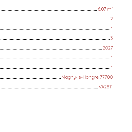
6.07
m²
2
1
3
2027
1
1
Magny-le-Hongre 77700
VA2811