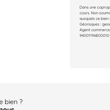
Dans une copropr
cours. Non soumis
auxquels ce bien 
Géorisques : geor
Agent commercial 
94001196800010
e bien ?
nous