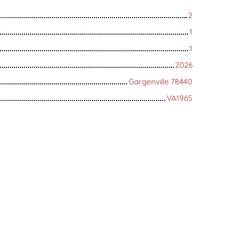
2
1
1
2026
Gargenville 78440
VA1965