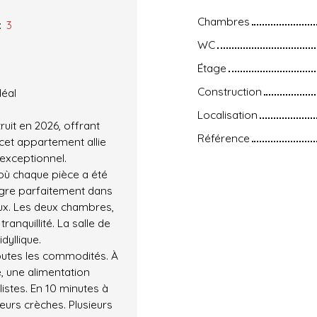
Chambres
:
3
WC
Étage
Construction
déal
Localisation
uit en 2026, offrant
Référence
 cet appartement allie
 exceptionnel.
où chaque pièce a été
tègre parfaitement dans
eux. Les deux chambres,
ranquillité. La salle de
dyllique.
toutes les commodités. À
, une alimentation
istes. En 10 minutes à
eurs crèches. Plusieurs