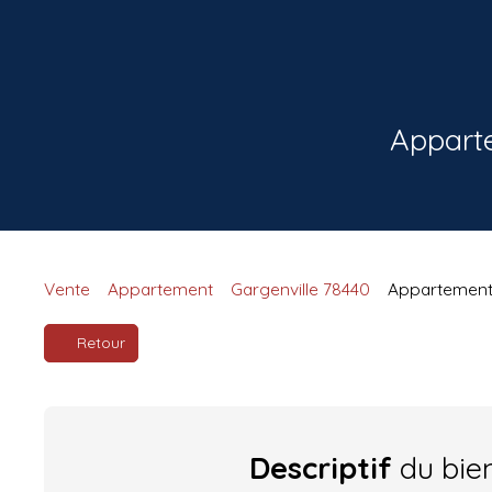
Apparte
Vente
Appartement
Gargenville 78440
Appartement 
Retour
Descriptif
du bie