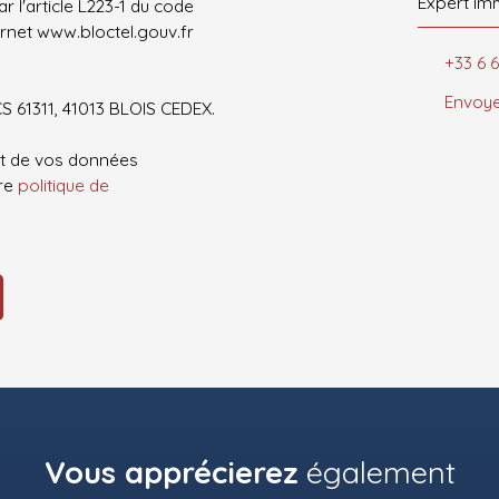
Expert im
 l'article L223-1 du code
ernet www.bloctel.gouv.fr
+33 6 6
Envoye
CS 61311, 41013 BLOIS CEDEX.
ent de vos données
tre
politique de
Vous apprécierez
également