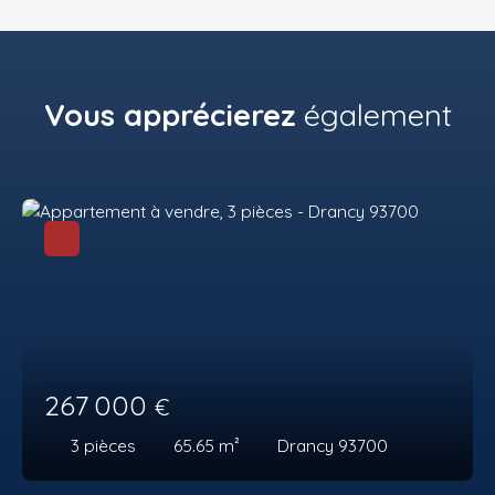
Vous apprécierez
également
267 000
€
3
pièces
65.65
m²
Drancy 93700