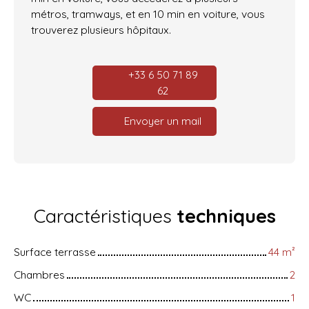
métros, tramways, et en 10 min en voiture, vous
trouverez plusieurs hôpitaux.
+33 6 50 71 89
62
Envoyer un mail
Caractéristiques
techniques
Surface terrasse
44
m²
Chambres
2
WC
1