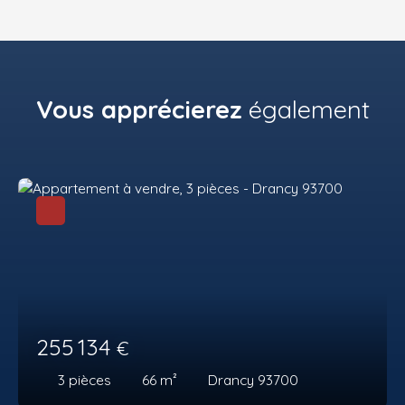
Vous apprécierez
également
255 134
€
3
pièces
66
m²
Drancy 93700