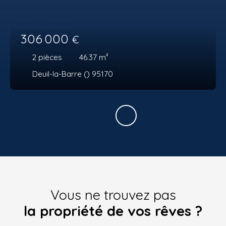
306 000
€
2
pièces
46.37
m²
Deuil-la-Barre () 95170
Vous ne trouvez pas
la propriété de vos rêves ?