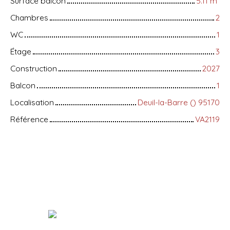
Surface balcon
5.11
m²
Chambres
2
WC
1
Étage
3
Construction
2027
Balcon
1
Localisation
Deuil-la-Barre () 95170
Référence
VA2119