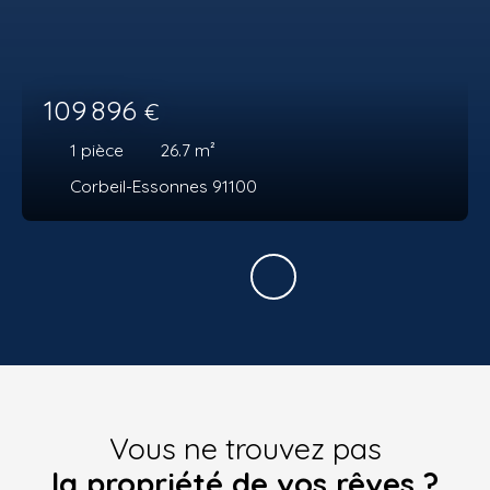
109 896
€
1
pièce
26.7
m²
Corbeil-Essonnes 91100
Vous ne trouvez pas
la propriété de vos rêves ?