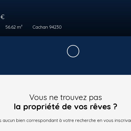
€
77.72
m²
Cachan 94230
Vous ne trouvez pas
la propriété de vos rêves ?
 aucun bien correspondant à votre recherche en vous inscrivan