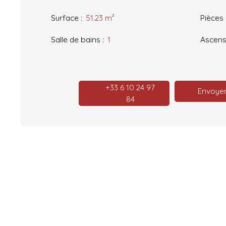
Surface
:
51.23
m²
Pièces
Salle de bains
:
1
Ascens
+33 6 10 24 97
Envoyer
84