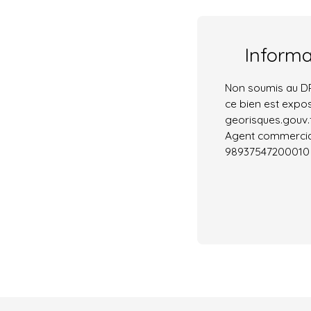
Inform
Non soumis au DPE
ce bien est expos
georisques.gouv.f
Agent commercial 
98937547200010