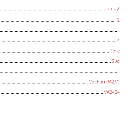
7.3
m²
2
1
4
Parc
Sud
1
Cachan 94230
VA2424