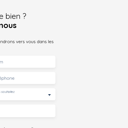
e bien ?
nous
iendrons vers vous dans les
m
léphone
 souhaitez