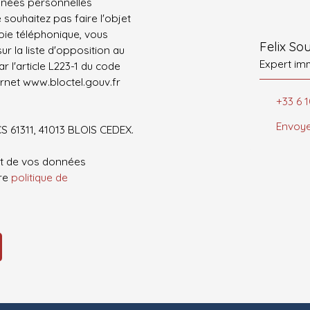
nnées personnelles
ouhaitez pas faire l'objet
ie téléphonique, vous
Felix S
r la liste d'opposition au
Expert im
 l'article L223-1 du code
ernet www.bloctel.gouv.fr
+33 6 1
Envoye
CS 61311, 41013 BLOIS CEDEX.
ent de vos données
tre
politique de