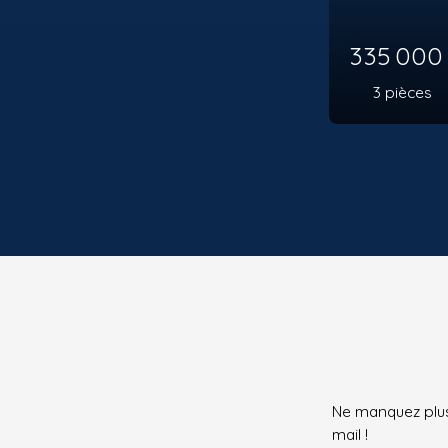
419 000
4
pièces
Ne manquez plus
mail !