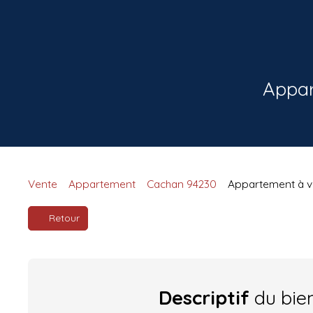
Appar
Vente
Appartement
Cachan 94230
Appartement à ve
Retour
Descriptif
du bie