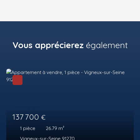
Vous apprécierez
également
137 700
€
1
pièce
26.79
m²
Vigneux-sur-Seine 91270