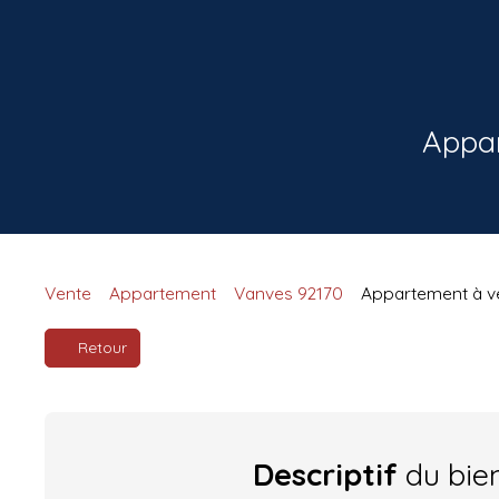
Appar
Vente
Appartement
Vanves 92170
Appartement à ve
Retour
Descriptif
du bie