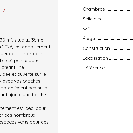
Chambres
:
2
Salle d'eau
WC
Étage
30 m², situé au 3ème
n 2026, cet appartement
Construction
xueux et confortable.
Localisation
l a été pensé pour
, créant une
Référence
ipée et ouverte sur le
x avec vos proches.
garantissent des nuits
dant ajoute une touche
rtement est idéal pour
iter des nombreux
 espaces verts pour des