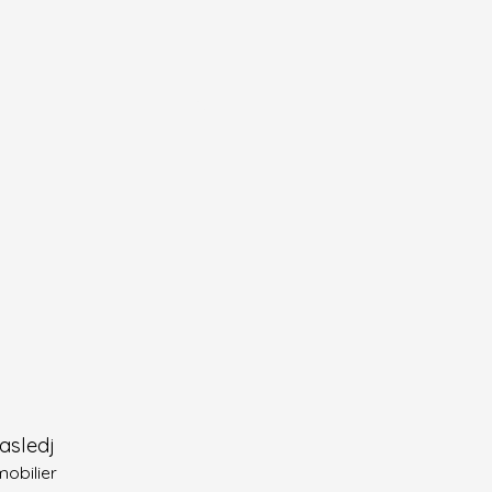
asledj
mobilier