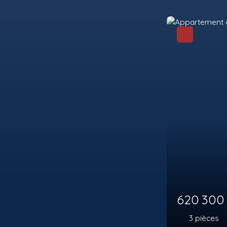
298 00
2
pièces