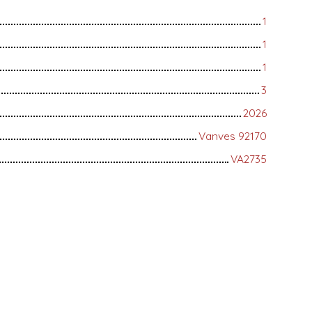
1
1
1
3
2026
Vanves 92170
VA2735