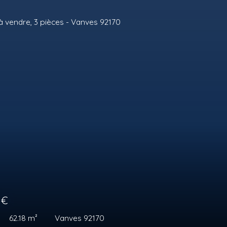
0
€
45.9
m²
Saint-Cyr-l'École 78210