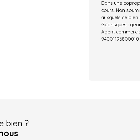
Dans une copropr
cours. Non soumis
auxquels ce bien 
Géorisques : geor
Agent commercial 
94001196800010
e bien ?
nous