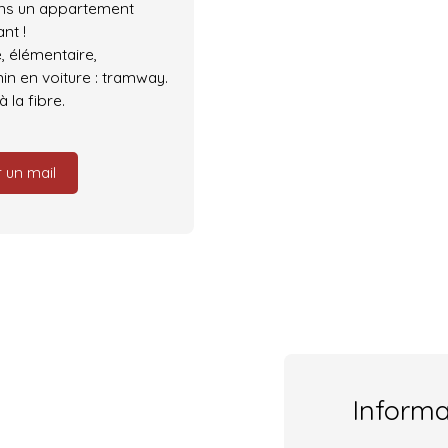
ans un appartement
nt !
, élémentaire,
min en voiture : tramway.
 la fibre.
 un mail
Inform