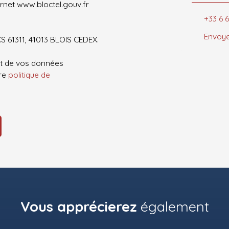
ernet www.bloctel.gouv.fr
+33 6 6
Envoye
CS 61311, 41013 BLOIS CEDEX.
ent de vos données
tre
politique de
Vous apprécierez
également