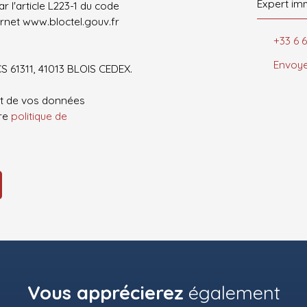
Expert im
 l'article L223-1 du code
ernet www.bloctel.gouv.fr
+33 6 6
Envoye
CS 61311, 41013 BLOIS CEDEX.
ent de vos données
tre
politique de
Vous apprécierez
également