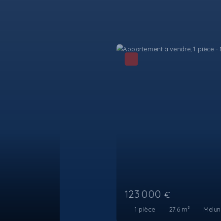
189 000
€
2
pièces
45.75
m²