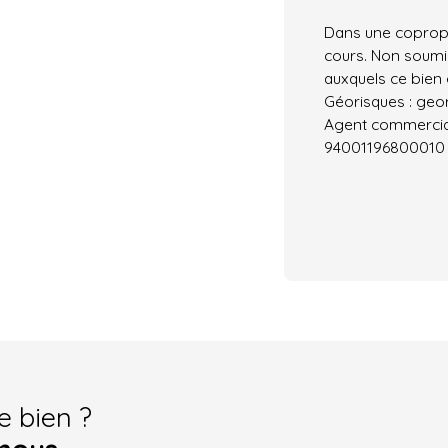
Dans une copropr
cours. Non soumis
auxquels ce bien 
Géorisques : geor
Agent commercial 
94001196800010
e bien ?