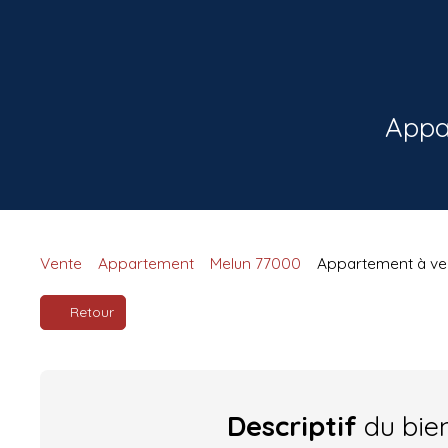
Appa
Vente
Appartement
Melun 77000
Appartement à ven
Retour
Descriptif
du bie