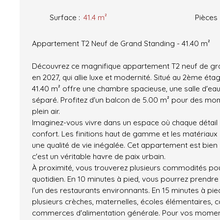
Surface
:
41.4
m²
Pièces
Appartement T2 Neuf de Grand Standing - 41.40 m²
Découvrez ce magnifique appartement T2 neuf de gra
en 2027, qui allie luxe et modernité. Situé au 2ème ét
41.40 m² offre une chambre spacieuse, une salle d'ea
séparé. Profitez d'un balcon de 5.00 m² pour des mo
plein air.
Imaginez-vous vivre dans un espace où chaque détail
confort. Les finitions haut de gamme et les matériaux
une qualité de vie inégalée. Cet appartement est bien
c'est un véritable havre de paix urbain.
À proximité, vous trouverez plusieurs commodités pour
quotidien. En 10 minutes à pied, vous pourrez prendre
l'un des restaurants environnants. En 15 minutes à pie
plusieurs crèches, maternelles, écoles élémentaires, co
commerces d'alimentation générale. Pour vos moment