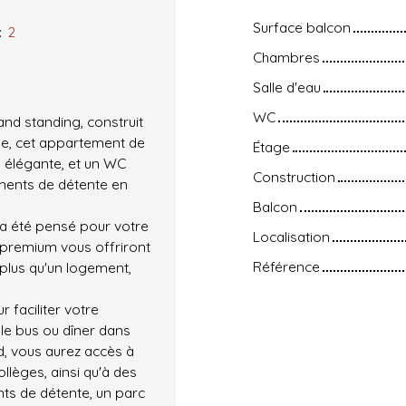
Surface balcon
:
2
Chambres
Salle d'eau
WC
nd standing, construit
age, cet appartement de
Étage
u élégante, et un WC
Construction
ments de détente en
Balcon
 a été pensé pour votre
Localisation
 premium vous offriront
Référence
 plus qu'un logement,
 faciliter votre
 le bus ou dîner dans
d, vous aurez accès à
llèges, ainsi qu'à des
s de détente, un parc