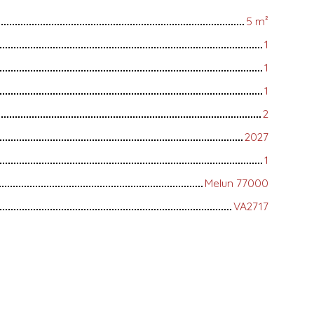
5
m²
1
1
1
2
2027
1
Melun 77000
VA2717