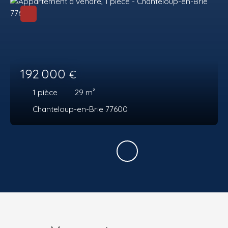
192 000
€
1
pièce
29
m²
Chanteloup-en-Brie 77600