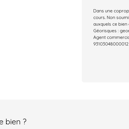
Dans une copropr
cours. Non soumis
auxquels ce bien 
Géorisques : geor
Agent commercial 
93103048000012
e bien ?