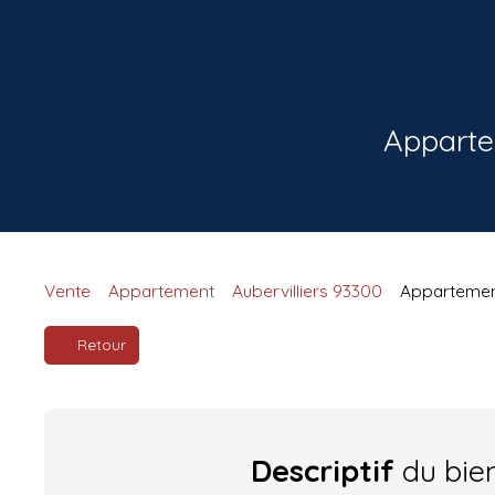
Appartem
Vente
Appartement
Aubervilliers 93300
Appartement
Retour
Descriptif
du bie