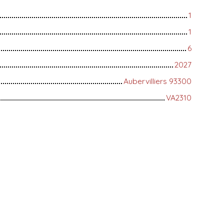
1
1
6
2027
Aubervilliers 93300
VA2310