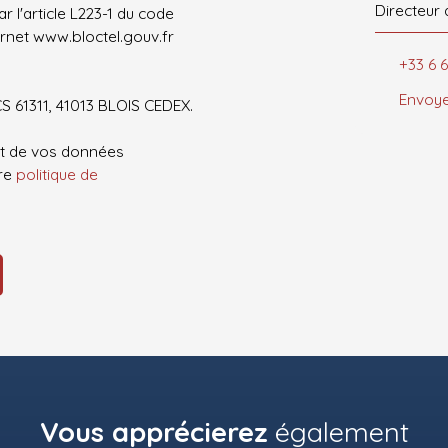
Directeur 
 l'article L223-1 du code
ernet www.bloctel.gouv.fr
+33 6 
Envoye
CS 61311, 41013 BLOIS CEDEX.
ent de vos données
tre
politique de
Vous apprécierez
également