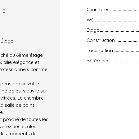
Chambres
:
2
WC
Étage
Construction
 Étage
Localisation
niché au 6ème étage
Référence
 allie élégance et
s professionnels comme
 pensé pour votre
hnologies, s'ouvre sur
vitrées. La chambre,
a salle de bains,
e.
t proche de toutes les
verez des écoles
ur des moments de