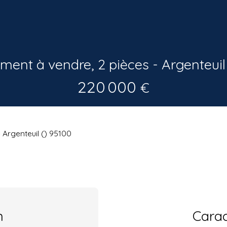
ent à vendre, 2 pièces - Argenteuil
220 000
€
 Argenteuil () 95100
n
Carac