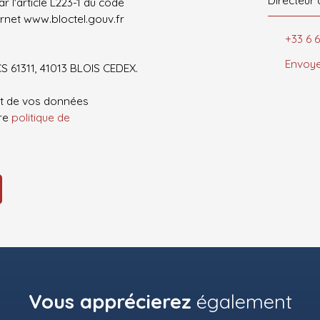
 l'article L223-1 du code
ernet www.bloctel.gouv.fr
+33 6 
Envoye
CS 61311, 41013 BLOIS CEDEX.
ent de vos données
tre
politique de
Vous apprécierez
également