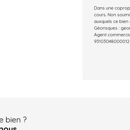
Dans une copropr
cours. Non soumis
auxquels ce bien 
Géorisques : geor
Agent commercial 
93103048000012
e bien ?
nous