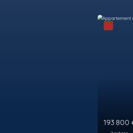
222 90
2
pièces