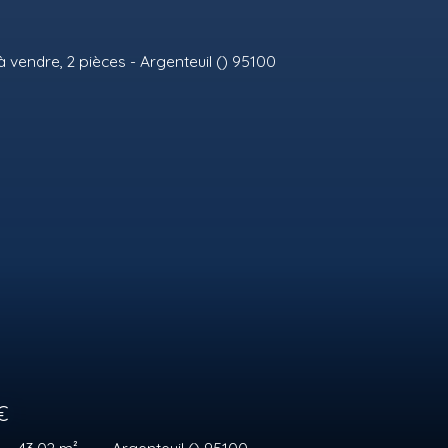
0
€
40.81
m²
Argenteuil () 95100