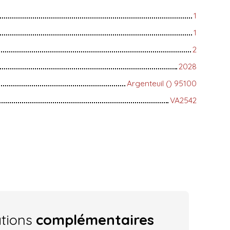
1
1
2
2028
Argenteuil () 95100
VA2542
ations
complémentaires