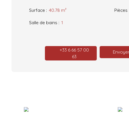
Surface
:
40.78
m²
Pièces
Salle de bains
:
1
+33 6 66 57 00
Envoyer
63