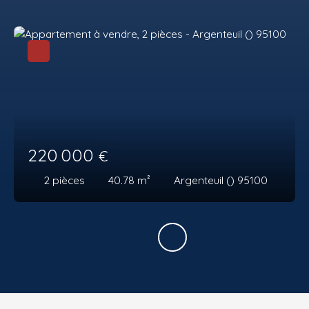
220 000
€
2
pièces
40.78
m²
Argenteuil () 95100