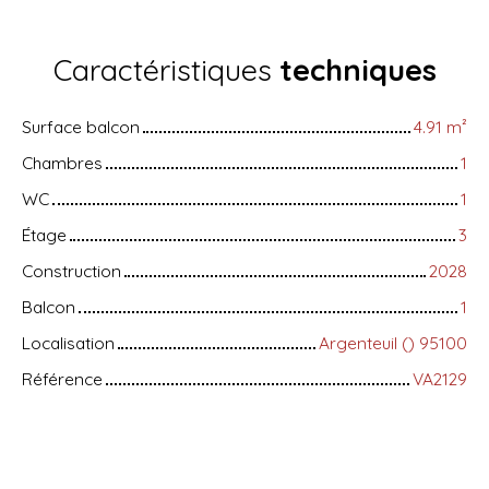
Caractéristiques
techniques
Surface balcon
4.91
m²
Chambres
1
WC
1
Étage
3
Construction
2028
Balcon
1
Localisation
Argenteuil () 95100
Référence
VA2129