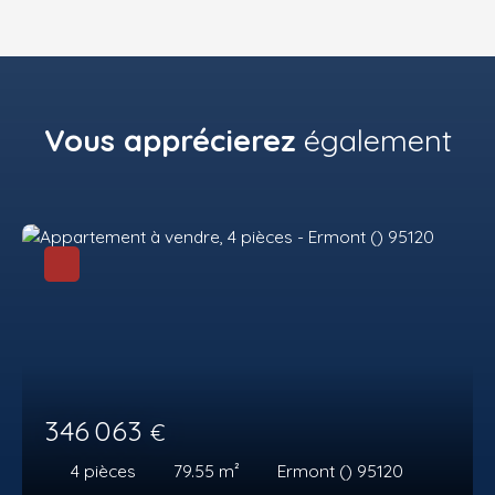
Vous apprécierez
également
346 063
€
4
pièces
79.55
m²
Ermont () 95120