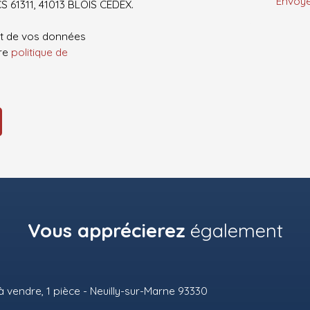
Envoye
CS 61311, 41013 BLOIS CEDEX.
ent de vos données
tre
politique de
Vous apprécierez
également