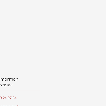
oumarmon
mobilier
0 24 97 84