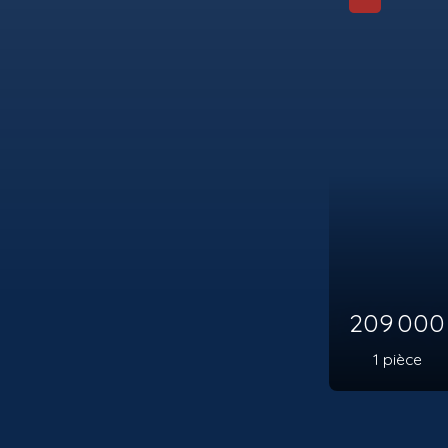
229 00
2
pièces