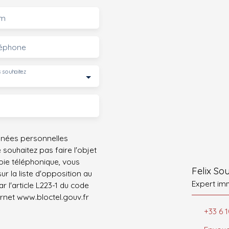
m
léphone
 souhaitez
nnées personnelles
ouhaitez pas faire l'objet
ie téléphonique, vous
Felix S
r la liste d'opposition au
Expert im
 l'article L223-1 du code
ernet www.bloctel.gouv.fr
+33 6 1