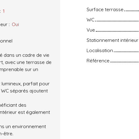
Surface terrasse
:
1
WC
eur
:
Oui
Vue
Stationnement intérieur
ionnel
Localisation
hé dans un cadre de vie
Référence
ort, avec une terrasse de
 imprenable sur un
t lumineux, parfait pour
s WC séparés ajoutent
énéficiant des
ntérieur est également
ans un environnement
n-être.