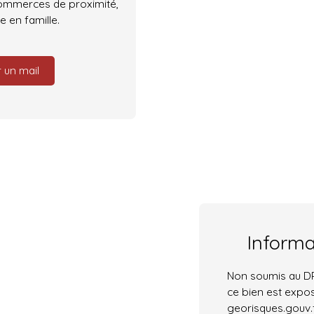
commerces de proximité,
 en famille.
 un mail
Inform
Non soumis au DPE
ce bien est expos
georisques.gouv.f