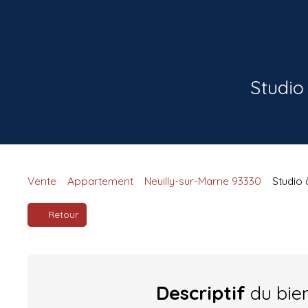
Studio
Vente
Appartement
Neuilly-sur-Marne 93330
Studio 
Retour
Descriptif
du bie