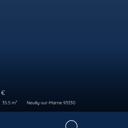
0
€
42.5
m²
Neuilly-sur-Marne 93330