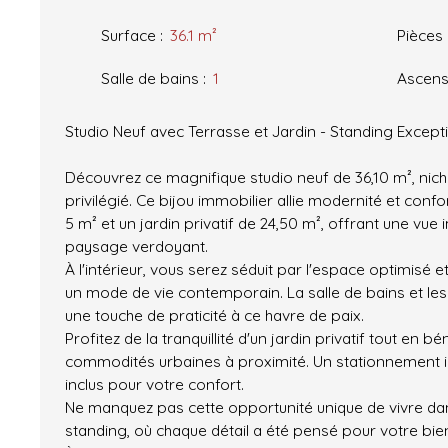
Surface
:
36.1
m²
Pièces
Salle de bains
:
1
Ascens
Studio Neuf avec Terrasse et Jardin - Standing Except
Découvrez ce magnifique studio neuf de 36,10 m², nic
privilégié. Ce bijou immobilier allie modernité et conf
5 m² et un jardin privatif de 24,50 m², offrant une vue
paysage verdoyant.
À l'intérieur, vous serez séduit par l'espace optimisé e
un mode de vie contemporain. La salle de bains et le
une touche de praticité à ce havre de paix.
Profitez de la tranquillité d'un jardin privatif tout en b
commodités urbaines à proximité. Un stationnement i
inclus pour votre confort.
Ne manquez pas cette opportunité unique de vivre d
standing, où chaque détail a été pensé pour votre bie