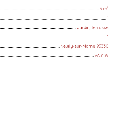
5
m²
1
Jardin, terrasse
1
Neuilly-sur-Marne 93330
VA3139