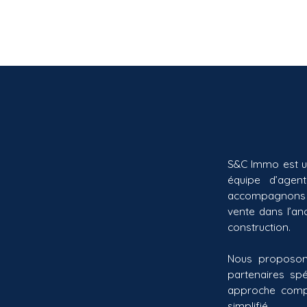
S&C Immo est un
équipe d’agen
accompagnons nos
vente dans l’a
construction.
Nous proposon
partenaires spé
approche compl
simplifié.